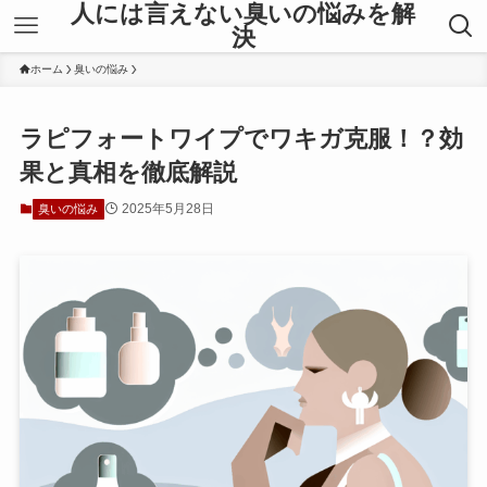
人には言えない臭いの悩みを解
決
ホーム
臭いの悩み
ラピフォートワイプでワキガ克服！？効
果と真相を徹底解説
2025年5月28日
臭いの悩み